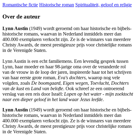
Romantische fictie
Historische roman
Spiritualiteit, geloof en religie
Over de auteur
Lynn Austin
(1949) wordt geroemd om haar historische en bijbels-
historische romans, waarvan in Nederland inmiddels meer dan
400.000 exemplaren verkocht zijn. Ze is de winnares van meerdere
Christy Awards, de meest prestigieuze prijs voor christelijke romans
in de Verenigde Staten.
Lynn Austin is een echt familiemens. Een levendig gesprek tussen
Lynn, haar moeder en haar 98-jarige oma over de veranderde rol
van de vrouw in de loop der jaren, inspireerde haar tot het schrijven
van haar eerste grote roman,
Eva's dochters
, waarop nog vele
volgden, zoals
De boomgaard
,
Eigen wegen
,
Toevlucht
,
Dochters
van de kust
en
Land van belofte
. Ook schreef ze een ontroerend
verslag van een reis door Israël:
Lopen op het water - mijn zoektocht
naar een dieper geloof in het land waar Jezus leefde
.
Lynn Austin
(1949) wordt geroemd om haar historische en bijbels-
historische romans, waarvan in Nederland inmiddels meer dan
400.000 exemplaren verkocht zijn. Ze is de winnares van meerdere
Christy Awards, de meest prestigieuze prijs voor christelijke romans
in de Verenigde Staten.