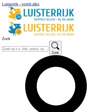
Luisterrijk - vertelt alles
Zoek
Zoek