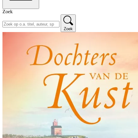
Zoek
Zoek