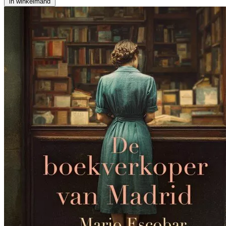
in winkelmand