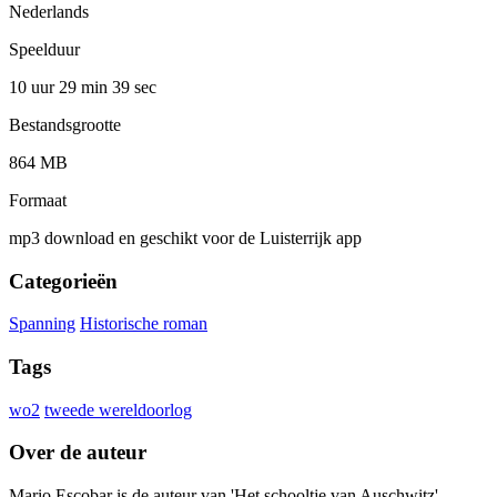
Nederlands
Speelduur
10 uur 29 min
39 sec
Bestandsgrootte
864 MB
Formaat
mp3 download en geschikt voor de Luisterrijk app
Categorieën
Spanning
Historische roman
Tags
wo2
tweede wereldoorlog
Over de auteur
Mario Escobar is de auteur van 'Het schooltje van Auschwitz',