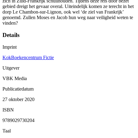
zich in Zuid-Frankrijk schuilhouden. Tijdens deze reis door bezet
gebied dreigt het gevaar overal. Uiteindelijk komen ze terecht in het
dorp Le Chambon-sur-Lignon, ook wel ‘de ziel van Frankrijk’
genoemd. Zullen Moses en Jacob hun weg naar veiligheid weten te
vinden?
Details
Imprint
KokBoekencentrum Fictie
Uitgever
VBK Media
Publicatiedatum
27 oktober 2020
ISBN
9789029730204
Taal