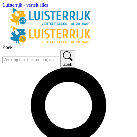
Luisterrijk - vertelt alles
Zoek
Zoek