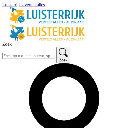
Luisterrijk - vertelt alles
Zoek
Zoek