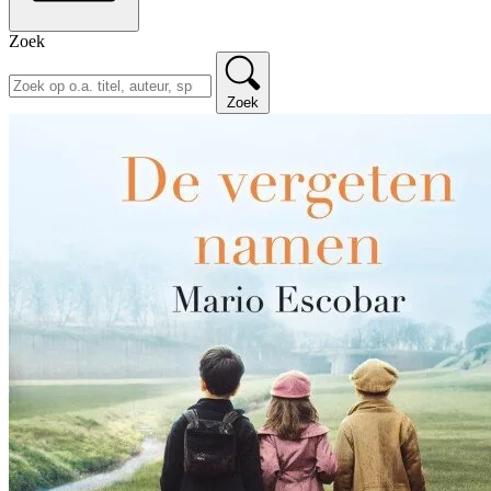
Zoek
Zoek