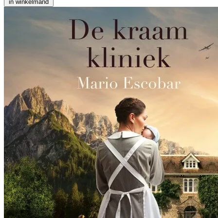
in winkelmand