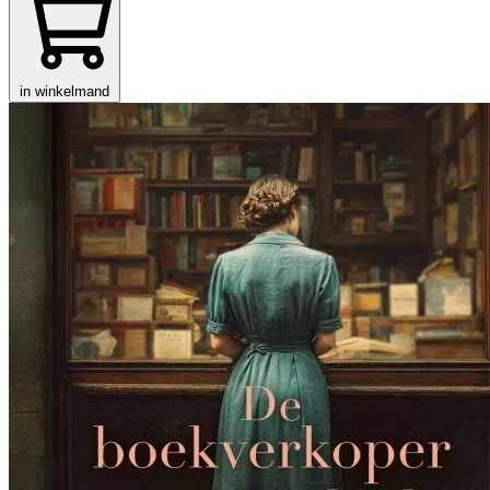
in winkelmand