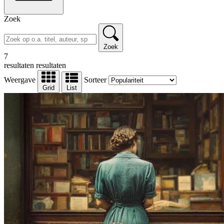
Zoek
Zoek
7
resultaten
resultaten
Weergave
Sorteer
Grid
List