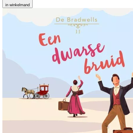
in winkelmand