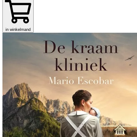
in winkelmand