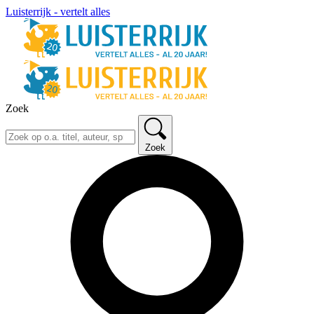
Luisterrijk - vertelt alles
Zoek
Zoek