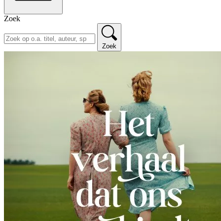
Zoek
Zoek