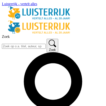
Luisterrijk - vertelt alles
Zoek
Zoek