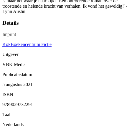
is maar net waar je naar kijkt. 'Een ontroerende roman over de
troostende en helende kracht van verhalen. Ik vond het geweldig!' -
Lynn Austin
Details
Imprint
KokBoekencentrum Fictie
Uitgever
VBK Media
Publicatiedatum
5 augustus 2021
ISBN
9789029732291
Taal
Nederlands