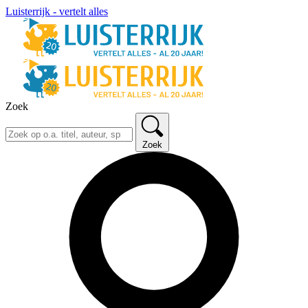
Luisterrijk - vertelt alles
Zoek
Zoek