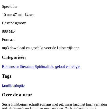
Speelduur
10 uur 47 min
14 sec
Bestandsgrootte
888 MB
Formaat
mp3 download en geschikt voor de Luisterrijk app
Categorieën
Romans en literatuur
Spiritualiteit, geloof en religie
Tags
familie
adoptie
Over de auteur
Susie Finkbeiner schrijft romans met pit, maar laat met haar verhalen
ook de kwetsbare kant van mensen zien. Ze is redacteur voor