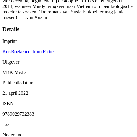
vier decennia, beginnend bij de adoptie in 1975 en eindigend in
2013, wanneer Mindy terugkeert naar Vietnam om haar biologische
moeder te zoeken. ‘De romans van Susie Finkbeiner mag je niet
missen!’ – Lynn Austin
Details
Imprint
KokBoekencentrum Fictie
Uitgever
VBK Media
Publicatiedatum
21 april 2022
ISBN
9789029732383
Taal
Nederlands