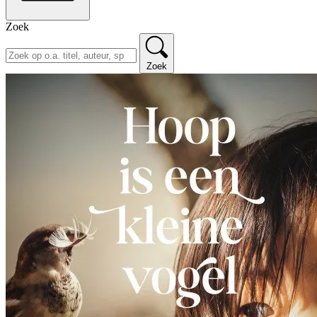
Zoek
Zoek