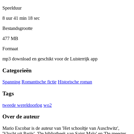
Speelduur
8 uur 41 min
18 sec
Bestandsgrootte
477 MB
Formaat
mp3 download en geschikt voor de Luisterrijk app
Categorieën
Spanning
Romantische fictie
Historische roman
Tags
tweede wereldoorlog
wo2
Over de auteur
Mario Escobar is de auteur van 'Het schooltje van Auschwitz',
'Vlucht uit Parijs', 'De bibliotheek van Saint-Malo' en 'De meester