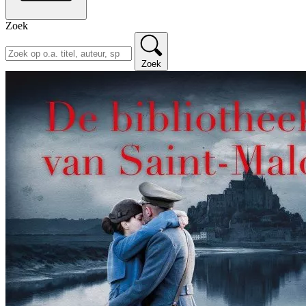
Zoek
Zoek