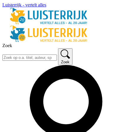
Luisterrijk - vertelt alles
Zoek
Zoek