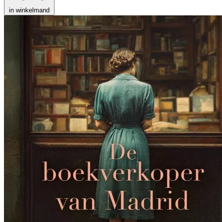
in winkelmand