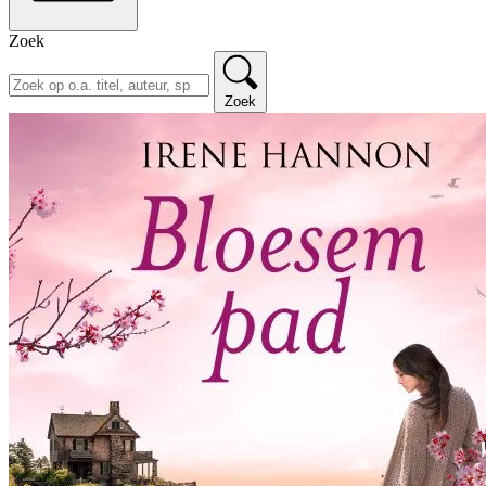
Zoek
Zoek