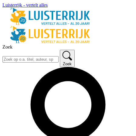
Luisterrijk - vertelt alles
Zoek
Zoek