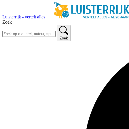
Luisterrijk - vertelt alles
Zoek
Zoek