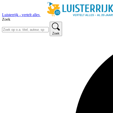
Luisterrijk - vertelt alles
Zoek
Zoek