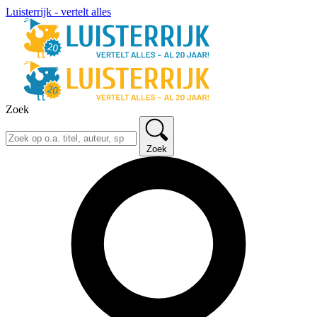
Luisterrijk - vertelt alles
Zoek
Zoek