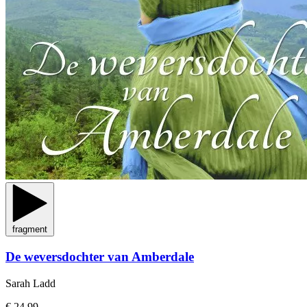
fragment
De weversdochter van Amberdale
Sarah Ladd
€ 24,99