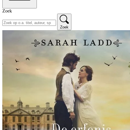
Zoek
Zoek