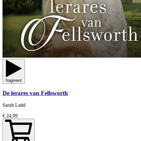
fragment
De lerares van Fellsworth
Sarah Ladd
€ 24,99