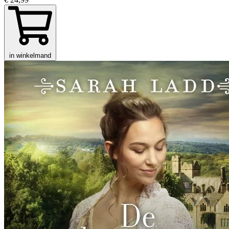
in winkelmand