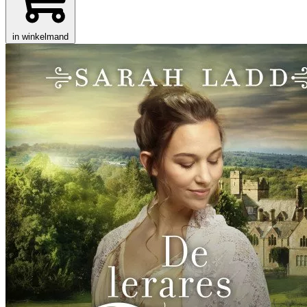
in winkelmand