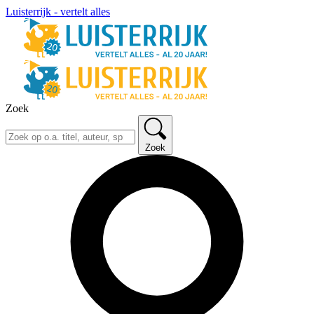
Luisterrijk - vertelt alles
Zoek
Zoek