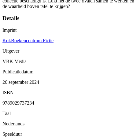
collectie beschadigd is. Lukt het de twee rivalen samen te werken en
de waarheid boven tafel te krijgen?
Details
Imprint
KokBoekencentrum Fictie
Uitgever
VBK Media
Publicatiedatum
26 september 2024
ISBN
9789029737234
Taal
Nederlands
Speelduur