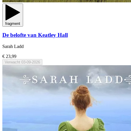
fragment
De belofte van Keatley Hall
Sarah Ladd
€ 23,99
Verwacht
03-09-2026