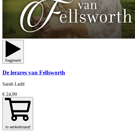
fragment
De lerares van Fellsworth
Sarah Ladd
€ 24,99
in winkelmand