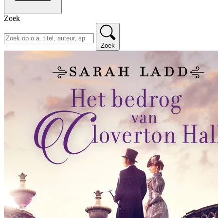
Zoek
Zoek