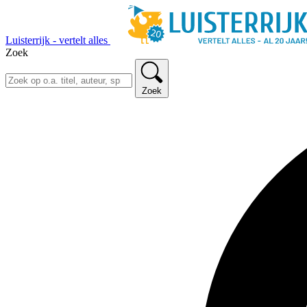
Luisterrijk - vertelt alles
Zoek
Zoek