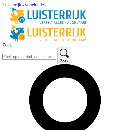
Luisterrijk - vertelt alles
Zoek
Zoek