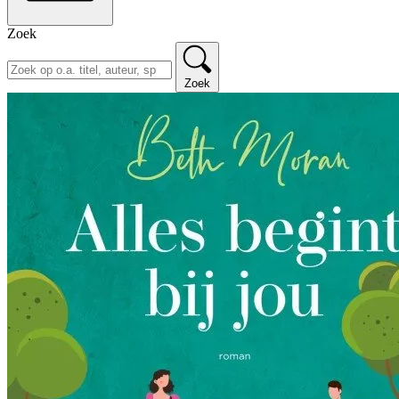
Zoek
Zoek