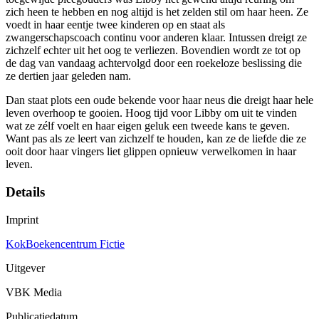
zich heen te hebben en nog altijd is het zelden stil om haar heen. Ze
voedt in haar eentje twee kinderen op en staat als
zwangerschapscoach continu voor anderen klaar. Intussen dreigt ze
zichzelf echter uit het oog te verliezen. Bovendien wordt ze tot op
de dag van vandaag achtervolgd door een roekeloze beslissing die
ze dertien jaar geleden nam.
Dan staat plots een oude bekende voor haar neus die dreigt haar hele
leven overhoop te gooien. Hoog tijd voor Libby om uit te vinden
wat ze zélf voelt en haar eigen geluk een tweede kans te geven.
Want pas als ze leert van zichzelf te houden, kan ze de liefde die ze
ooit door haar vingers liet glippen opnieuw verwelkomen in haar
leven.
Details
Imprint
KokBoekencentrum Fictie
Uitgever
VBK Media
Publicatiedatum