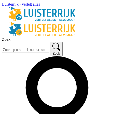
Luisterrijk - vertelt alles
Zoek
Zoek