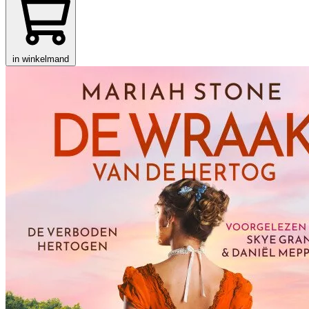
in winkelmand