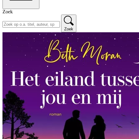
Zoek
Zoek