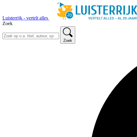
Luisterrijk - vertelt alles
Zoek
Zoek