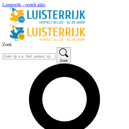
Luisterrijk - vertelt alles
Zoek
Zoek