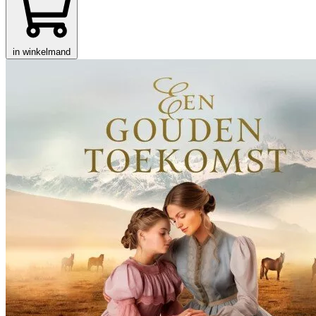
in winkelmand