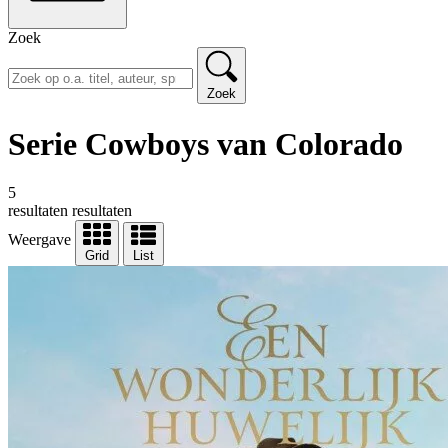
Zoek
Zoek
Serie Cowboys van Colorado
5
resultaten
resultaten
Weergave
Grid
List