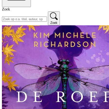
Zoek
Zoek