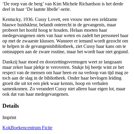
‘De roep van de berg’ van Kim Michele Richardson is het derde
deel in haar ‘De laatste libelle’-serie.
Kentucky, 1936. Cussy Lovett, een vrouw met een zeldzame
blauwe huidskleur, belandt onterecht in de gevangenis, maar
probeert het hoofd hoog te houden. Helaas moeten haar
medegevangenen niets van haar weten en zadelt het personeel haar
op met de zwaarste klussen. Wanneer er iemand wordt gezocht om
te helpen in de gevangenisbibliotheek, ziet Cussy haar kans om te
ontsnappen aan de zware routine, maar het wordt haar niet gegund.
Dankzij haar moed en doorzettingsvermogen weet ze langzaam
maar zeker haar plekje te veroveren. Stukje bij beetje wint ze het
respect van de mensen om haar heen en na verloop van tijd mag ze
toch aan de slag in de bibliotheek. Onder haar bevlogen leiding
groeit die uit tot een plek waar kennis, hoop en verhalen
samenkomen. Zo verandert Cussy niet alleen haar eigen lot, maar
ook dat van haar medegevangenen.
Details
Imprint
KokBoekencentrum Fictie