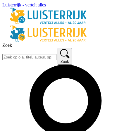
Luisterrijk - vertelt alles
Zoek
Zoek