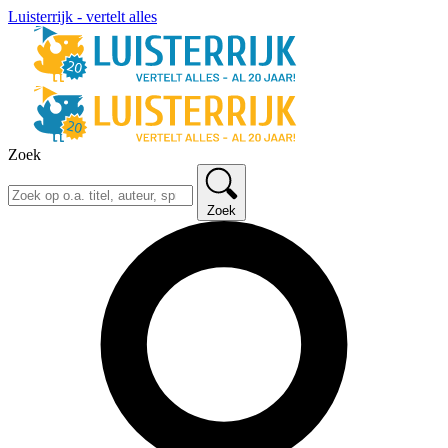
Luisterrijk - vertelt alles
Zoek
Zoek