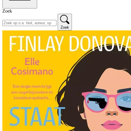
Zoek
Zoek