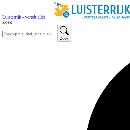
Luisterrijk - vertelt alles
Zoek
Zoek