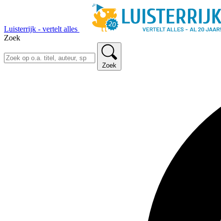
Luisterrijk - vertelt alles
Zoek
Zoek