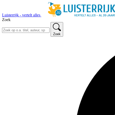
Luisterrijk - vertelt alles
Zoek
Zoek