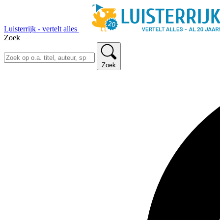
Luisterrijk - vertelt alles
Zoek
Zoek