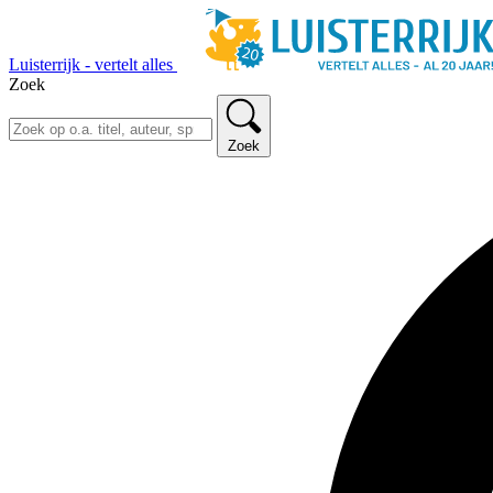
Luisterrijk - vertelt alles
Zoek
Zoek