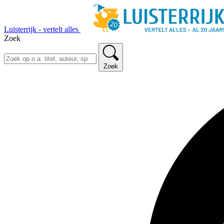
Luisterrijk - vertelt alles
Zoek
Zoek