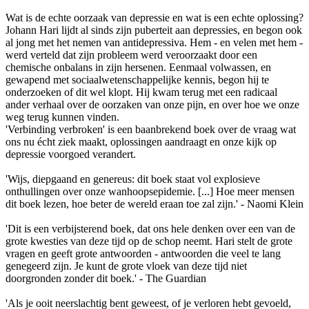
Wat is de echte oorzaak van depressie en wat is een echte oplossing?
Johann Hari lijdt al sinds zijn puberteit aan depressies, en begon ook
al jong met het nemen van antidepressiva. Hem - en velen met hem -
werd verteld dat zijn probleem werd veroorzaakt door een
chemische onbalans in zijn hersenen. Eenmaal volwassen, en
gewapend met sociaalwetenschappelijke kennis, begon hij te
onderzoeken of dit wel klopt. Hij kwam terug met een radicaal
ander verhaal over de oorzaken van onze pijn, en over hoe we onze
weg terug kunnen vinden.
'Verbinding verbroken' is een baanbrekend boek over de vraag wat
ons nu écht ziek maakt, oplossingen aandraagt en onze kijk op
depressie voorgoed verandert.
'Wijs, diepgaand en genereus: dit boek staat vol explosieve
onthullingen over onze wanhoopsepidemie. [...] Hoe meer mensen
dit boek lezen, hoe beter de wereld eraan toe zal zijn.' - Naomi Klein
'Dit is een verbijsterend boek, dat ons hele denken over een van de
grote kwesties van deze tijd op de schop neemt. Hari stelt de grote
vragen en geeft grote antwoorden - antwoorden die veel te lang
genegeerd zijn. Je kunt de grote vloek van deze tijd niet
doorgronden zonder dit boek.' - The Guardian
'Als je ooit neerslachtig bent geweest, of je verloren hebt gevoeld,