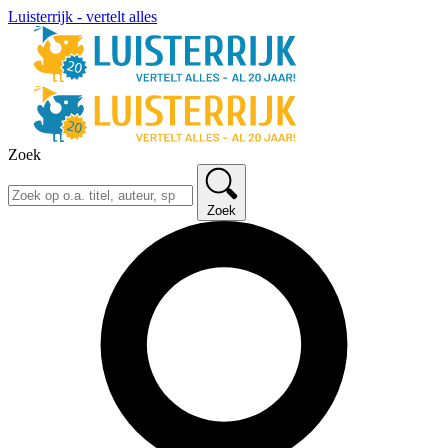
Luisterrijk - vertelt alles
Zoek
Zoek