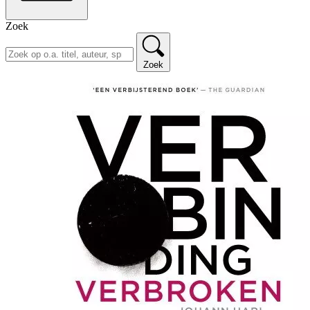
Zoek
Zoek