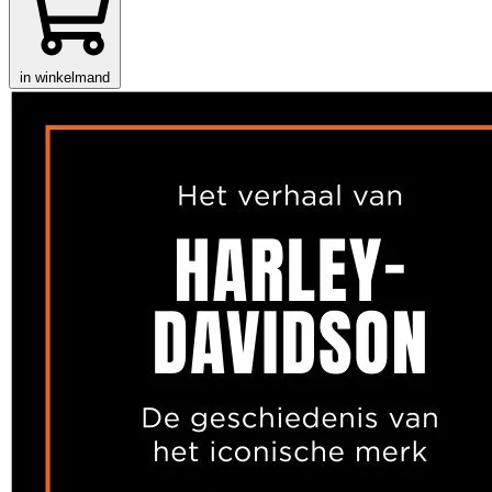
in winkelmand