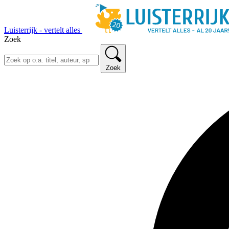
Luisterrijk - vertelt alles
Zoek
Zoek