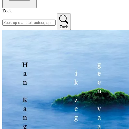
Zoek
Zoek