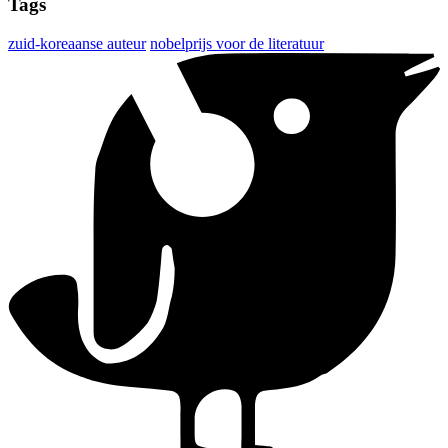
Tags
zuid-koreaanse auteur
nobelprijs voor de literatuur