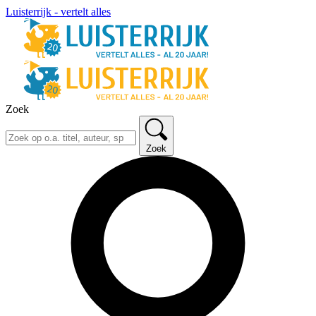
Luisterrijk - vertelt alles
Zoek
Zoek