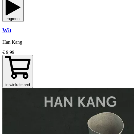
fragment
Wit
Han Kang
€ 9,99
in winkelmand