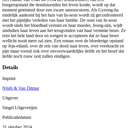
burgeropstand die tienduizenden het leven kostte, wordt op dat
moment geteisterd door een zware sneeuwstorm. Als Gyeong-ha
eindelijk aankomt bij het huis van In-seon wordt zij geconfronteerd
met het pijnlijke verleden van haar familie. De oom van In-seon
wordt sinds het bloedbad vermist en haar moeder, Jeong-sim, wijdt
sindsdien haar leven aan het terugvinden van haar vermiste broer. Ze
reist het hele land door en weigert te accepteren dat ze haar broer
wellicht nooit meer zal zien. Een roman over de bloederige opstand
op Jeju-eiland, over de reis van dood naar leven, over veerkracht en
pijn maar vooral ook over onvoorwaardelijke liefde en het besef dat
liefde noch rouw ooit zullen eindigen.
Details
Imprint
Nijgh & Van Ditmar
Uitgever
Singel Uitgeverijen
Publicatiedatum
31 oktober 2024