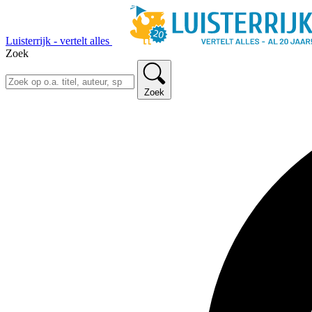
Luisterrijk - vertelt alles
Zoek
Zoek