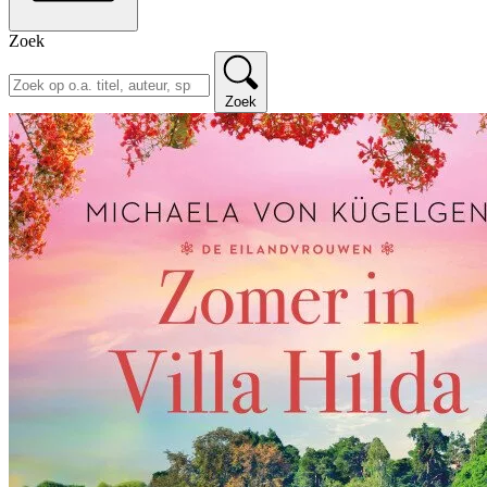
Zoek
Zoek