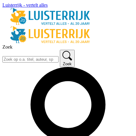
Luisterrijk - vertelt alles
Zoek
Zoek