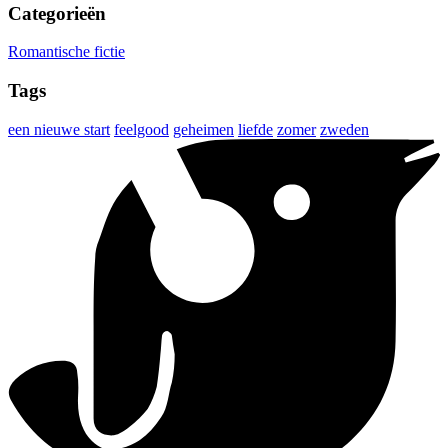
Categorieën
Romantische fictie
Tags
een nieuwe start
feelgood
geheimen
liefde
zomer
zweden