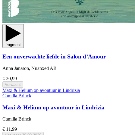
fragment
Een onverwachte liefde in Salon d’Amour
Anna Jansson, Nuanxed AB
€ 20,99
Verwacht
Maxi & Helium op avontuur in Lindrizia
Camilla Brinck
Maxi & Helium op avontuur in Lindrizia
Camilla Brinck
€ 11,99