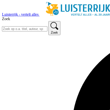
Luisterrijk - vertelt alles
Zoek
Zoek