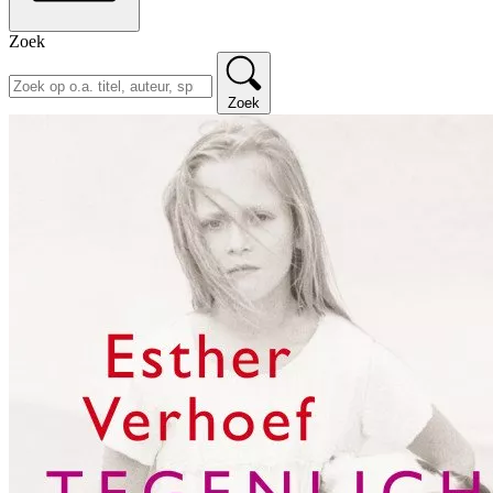
Zoek
Zoek