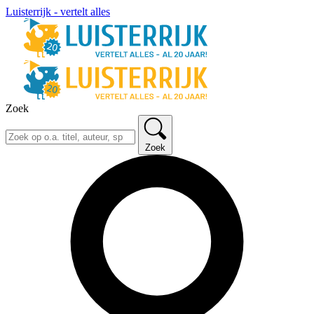
Luisterrijk - vertelt alles
Zoek
Zoek