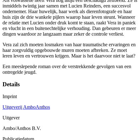
Als volwassene heeft Vera nog altijd een beschadigd zelfbeeld. Ze is
inmiddels twintig jaar samen met Lucien Reinders, een succesvol
ondernemer. Haar huwelijk, haar werk als dierenfotografe en haar
huis zijn de drie wankele pijlers waarop haar leven steunt. Wanneer
de relatie met Lucien onder druk komt te staan, raakt Vera in paniek
en vlucht in een buitenechtelijke verhouding. Dan gebeuren er meer
dingen waardoor ze langzaam maar zeker de controle verliest.
Vera zal zich moeten losmaken van haar traumatische ervaringen en
haar zorgvuldig opgebouwde muren moeten afbreken. Ze moet
leren leven en vertrouwen krijgen. Maar is het daarvoor niet te laat?
Een meeslepende roman over de verstrekkende gevolgen van een
ontregelde jeugd.
Details
Imprint
Uitgeverij AmboAnthos
Uitgever
Ambo/Anthos B.V.
Publicatiedatum