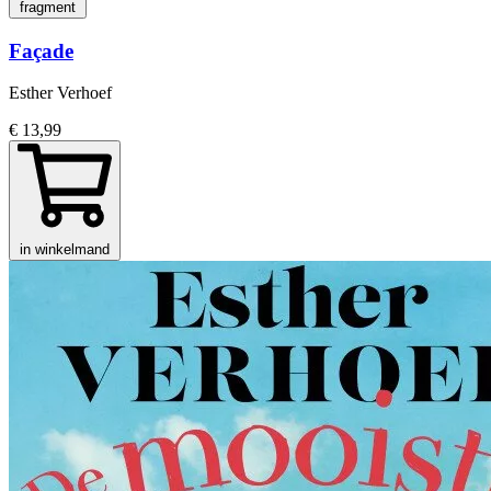
fragment
Façade
Esther Verhoef
€ 13,99
in winkelmand