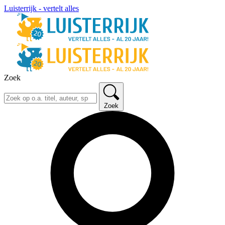
Luisterrijk - vertelt alles
Zoek
Zoek