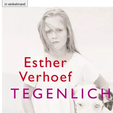
in winkelmand