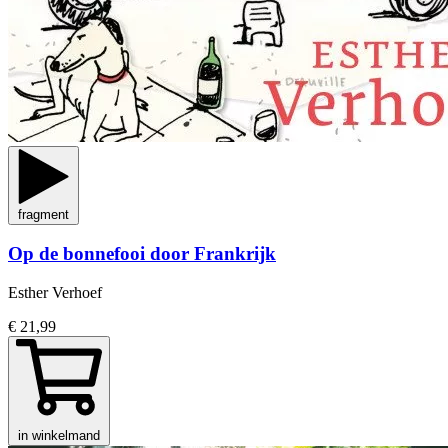
fragment
Op de bonnefooi door Frankrijk
Esther Verhoef
€ 21,99
in winkelmand