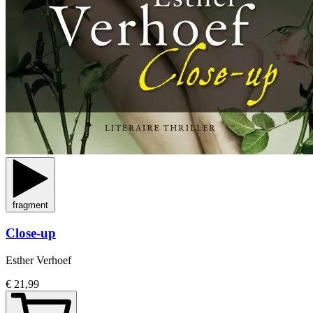
fragment
Close-up
Esther Verhoef
€ 21,99