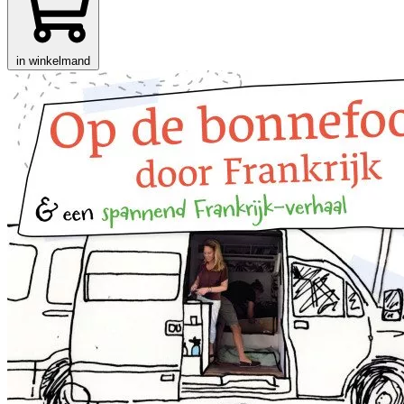
in winkelmand