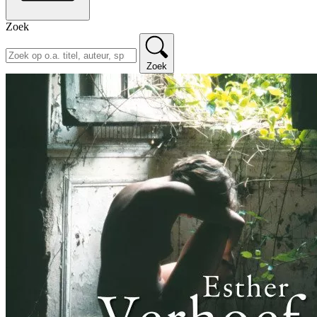
Zoek
Zoek