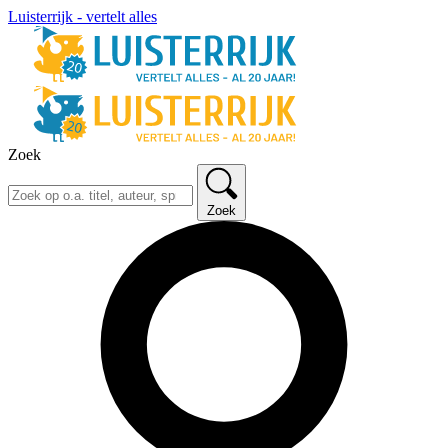
Luisterrijk - vertelt alles
Zoek
Zoek