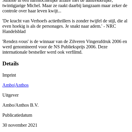
Simone in een hartstochtelijke affaire met de aantrekkelijke,
twintigjarige Michel. Maar ze raakt daarbij langzaam maar zeker de
controle over haar leven kwijt...
'De kracht van Verhoefs actiethrillers is zonder twijfel de stijl, die al
even hoekig is als de personages. Je snakt naar adem.' - NRC
Handelsblad
'Rendez-vous' is de winnaar van de Zilveren Vingerafdruk 2006 en
werd genomineerd voor de NS Publieksprijs 2006. Deze
internationale bestseller werd ook verfilmd.
Details
Imprint
Ambo|Anthos
Uitgever
Ambo/Anthos B.V.
Publicatiedatum
30 november 2021