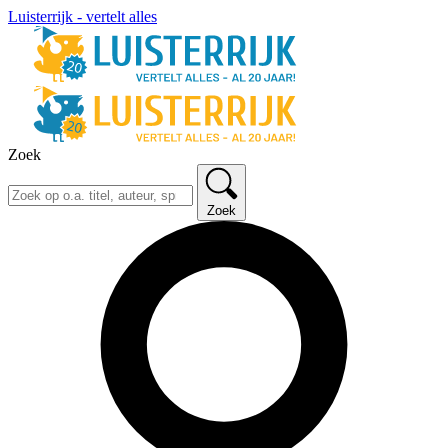
Luisterrijk - vertelt alles
Zoek
Zoek