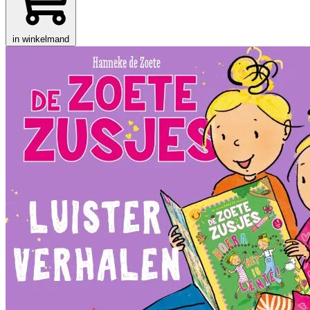
in winkelmand