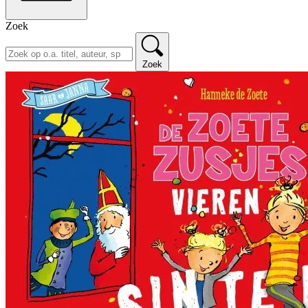
Zoek
Zoek