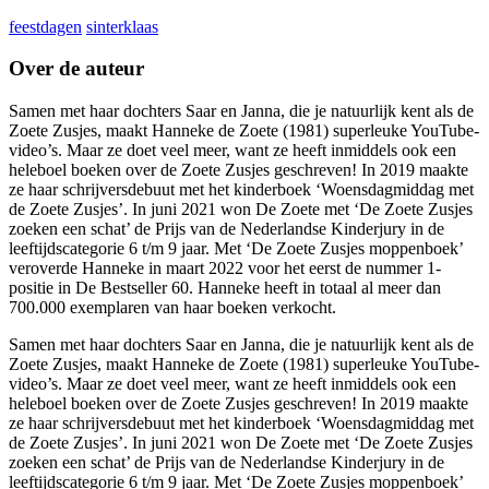
feestdagen
sinterklaas
Over de auteur
Samen met haar dochters Saar en Janna, die je natuurlijk kent als de
Zoete Zusjes, maakt Hanneke de Zoete (1981) superleuke YouTube-
video’s. Maar ze doet veel meer, want ze heeft inmiddels ook een
heleboel boeken over de Zoete Zusjes geschreven! In 2019 maakte
ze haar schrijversdebuut met het kinderboek ‘Woensdagmiddag met
de Zoete Zusjes’. In juni 2021 won De Zoete met ‘De Zoete Zusjes
zoeken een schat’ de Prijs van de Nederlandse Kinderjury in de
leeftijdscategorie 6 t/m 9 jaar. Met ‘De Zoete Zusjes moppenboek’
veroverde Hanneke in maart 2022 voor het eerst de nummer 1-
positie in De Bestseller 60. Hanneke heeft in totaal al meer dan
700.000 exemplaren van haar boeken verkocht.
Samen met haar dochters Saar en Janna, die je natuurlijk kent als de
Zoete Zusjes, maakt Hanneke de Zoete (1981) superleuke YouTube-
video’s. Maar ze doet veel meer, want ze heeft inmiddels ook een
heleboel boeken over de Zoete Zusjes geschreven! In 2019 maakte
ze haar schrijversdebuut met het kinderboek ‘Woensdagmiddag met
de Zoete Zusjes’. In juni 2021 won De Zoete met ‘De Zoete Zusjes
zoeken een schat’ de Prijs van de Nederlandse Kinderjury in de
leeftijdscategorie 6 t/m 9 jaar. Met ‘De Zoete Zusjes moppenboek’