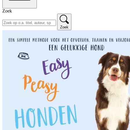
Zoek
Zoek