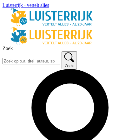
Luisterrijk - vertelt alles
Zoek
Zoek