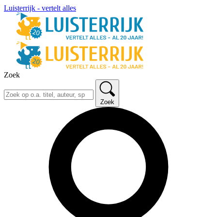
Luisterrijk - vertelt alles
Zoek
Zoek