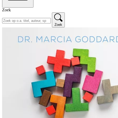
Zoek
Zoek