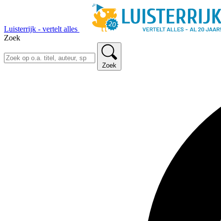
Luisterrijk - vertelt alles
Zoek
Zoek