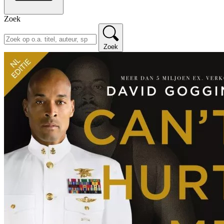
Zoek
Zoek