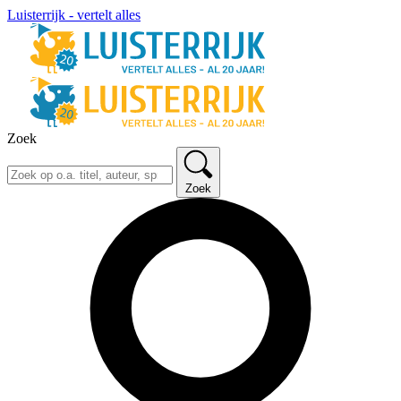
Luisterrijk - vertelt alles
Zoek
Zoek