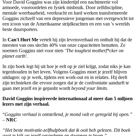
Voor David Goggins was zijn kindertijd een nachtmerrie vol
armoede, vooroordelen en fysiek misbruik. Door zelfdiscipline,
mentale weerbaarheid, veerkracht en hard werken transformeerde
Goggins zichzelf van een depressieve jongeman met overgewicht tot
een icoon van de Amerikaanse strijdkrachten en een van 's werelds
beste duursporters.
In
Can't Hurt Me
vertelt hij zijn levensverhaal en onthult hij dat de
meesten van ons slechts 40% van onze capaciteiten benutten. Ze
noemen Goggins niet voor niets
‘The toughest motherf*cker on
planet earth'
.
In zijn boek legt hij uit hoe je eelt op je ziel krijgt, zodat niks je kan
tegenhouden in het leven. Volgens Goggins moet je jezelf blijven
uitdagen: op je werk, tijdens een work-out en in relaties. Hij deelt
zijn technieken die ervoor zorgen dat je de confrontatie aandurft te
gaan met jezelf en je gepusht wordt
beyond your limits.
David Goggins inspireerde internationaal al meer dan 5 miljoen
lezers met zijn verhaal.
“
Goggins verhaal is ontstellend, je mond valt er geregeld bij open.”
–
NRC
“Het beste motivatie-zelfhulpboek dat ik ooit heb gelezen. Dit boek
gaat je kijk op jezelf veranderen en daarmee je leven.”
–