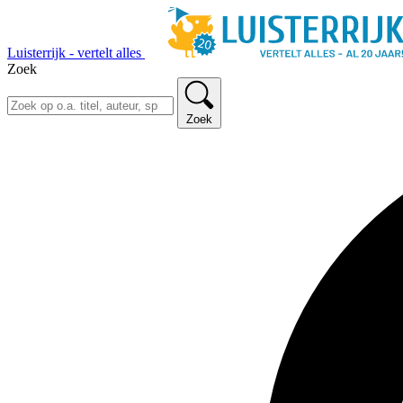
Luisterrijk - vertelt alles
Zoek
Zoek