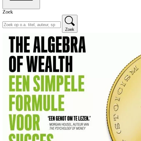
Zoek
Zoek