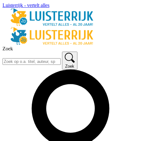
Luisterrijk - vertelt alles
Zoek
Zoek