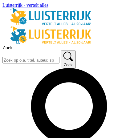
Luisterrijk - vertelt alles
Zoek
Zoek