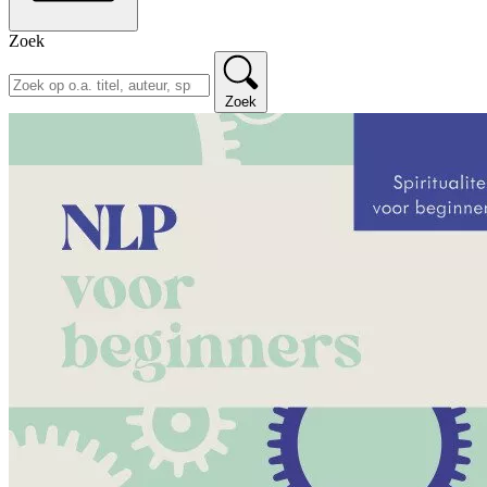
Zoek
Zoek