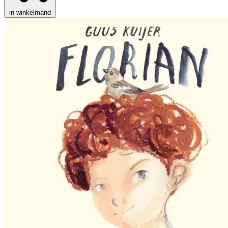
in winkelmand