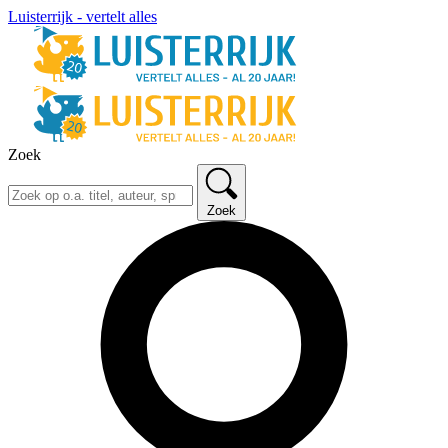
Luisterrijk - vertelt alles
Zoek
Zoek