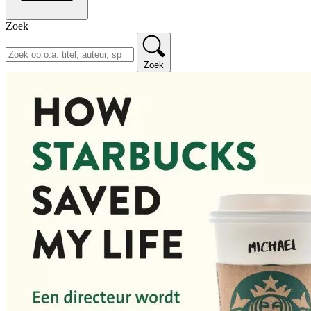
Zoek
Zoek