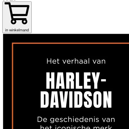
in winkelmand