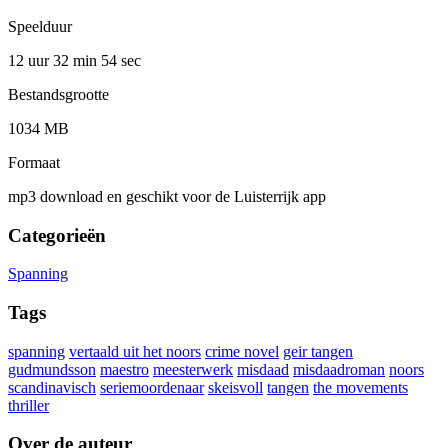
Speelduur
12 uur 32 min
54 sec
Bestandsgrootte
1034 MB
Formaat
mp3 download en geschikt voor de Luisterrijk app
Categorieën
Spanning
Tags
spanning
vertaald uit het noors
crime novel
geir tangen
gudmundsson
maestro
meesterwerk
misdaad
misdaadroman
noors
scandinavisch
seriemoordenaar
skeisvoll
tangen
the movements
thriller
Over de auteur