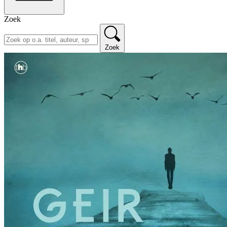
Zoek
Zoek