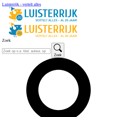
Luisterrijk - vertelt alles
Zoek
Zoek