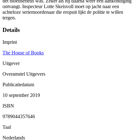
het bloedserieus was. Zeker als hij daarna weer een aankondiging
ontvangt. Inspecteur Lotte Skeisvoll moet op jacht naar een
achteloze seriemoordenaar die eropuit lijkt de politie te willen
tergen.
Details
Imprint
The House of Books
Uitgever
Overamstel Uitgevers
Publicatiedatum
10 september 2019
ISBN
9789044357646
Taal
Nederlands