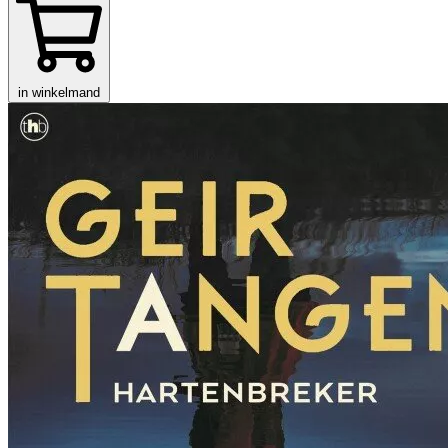
in winkelmand