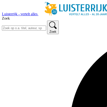
Luisterrijk - vertelt alles
Zoek
Zoek