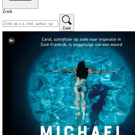
Zoek
Zoek