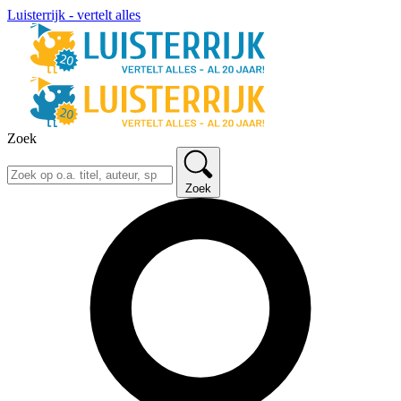
Luisterrijk - vertelt alles
Zoek
Zoek