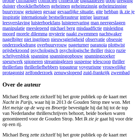
brodie
cliffhanger
conflicten
crimefictie
digitaallezen
dood
dreiging
duister
ebookliefhebbers
geheimen
geheimzinnig
geheimzinnige
buurvrouw
getuigen
gevaar
gevaarlijke situatie.
gite
hebban
ik zie je
inspiratie
internationale bestsellerauteur
intrige
laureaat
leesverslaving
luisterboekfans
luisterervaring
man neergeslagen
manipulatie
meeslepend
michael berg
misdaadfictie
misleiding
moord
morele dilemma
mysterie
naakt zwemmen
nachtwaker
nagelbijter
niet ingrijpen
nieuwsgierigheid
observatie
obsessie
onderzoeksdrang
overbuurvrouw
pageturner
paranoia
plottwist
prijsbekroond
psychologisch
psychologische thriller
risico
ruzie
schrijversblok
spanning
spanningopbouw
spanningzoeker
speurwerk
spioneren
streaminglezen
suspense
telescoop
thriller
thrillerfans
thrillerliefhebbers
topauteur
voyeurisme
vrouwelijke
protagonist
zelfonderzoek
zenuwslopend
zuid-frankrijk
zwembad
Over de auteur
Michael Berg zette zichzelf bij het grote publiek op de kaart met
Nacht in Parijs
, waar hij in 2013 de Gouden Strop mee won. Met
Het meisje op de weg
en
Broertje
bevestigde hij dat hij tot de top
van Nederlandse thrillerschrijvers behoort, beide boeken waren
genomineerd voor de Gouden Strop. Met
Ik zie je
gaat hij voor drie
op een rij.
Michael Berg zette zichzelf bij het grote publiek op de kaart met