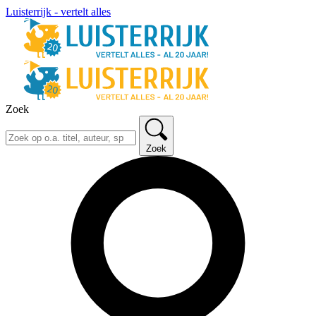
Luisterrijk - vertelt alles
Zoek
Zoek