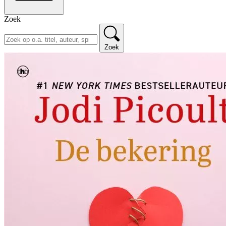
Zoek
Zoek