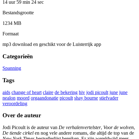
14 uur 59 min
24 sec
Bestandsgrootte
1234 MB
Formaat
mp3 download en geschikt voor de Luisterrijk app
Categorieën
Spanning
Tags
aids
change of heart
claire
de bekering
hiv
jodi picoult
june
june
nealon
moord
orgaandonatie
picoult
shay bourne
stiefvader
veroordeling
Over de auteur
Jodi Picoult is de auteur van
De verhalenvertelster
,
Voor de wolven
,
De tiende cirkel
en nog vele andere romans, die altijd de top van de
New York Times
-bestsellerlijst bereiken. Er zijn wereldwijd meer