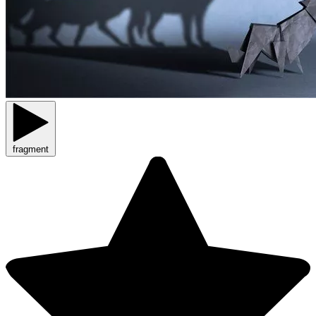
fragment