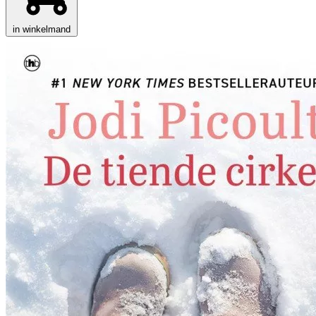
in winkelmand