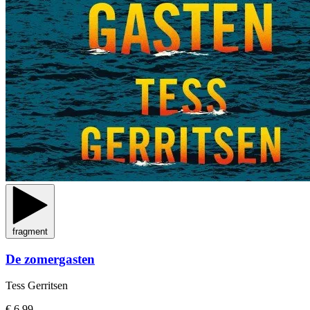
fragment
De zomergasten
Tess Gerritsen
€ 6,99