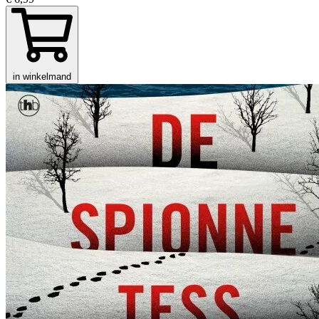
in winkelmand