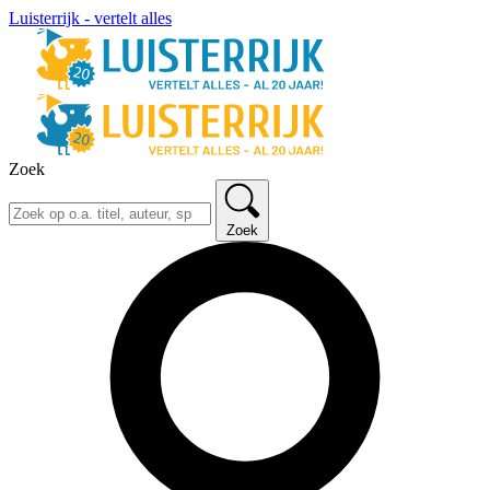
Luisterrijk - vertelt alles
Zoek
Zoek