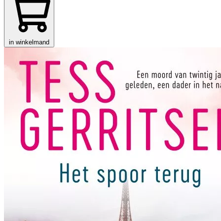
in winkelmand