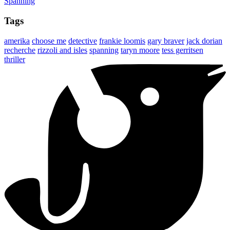
Spanning
Tags
amerika
choose me
detective
frankie loomis
gary braver
jack dorian
recherche
rizzoli and isles
spanning
taryn moore
tess gerritsen
thriller