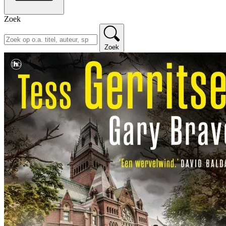
Zoek
Zoek