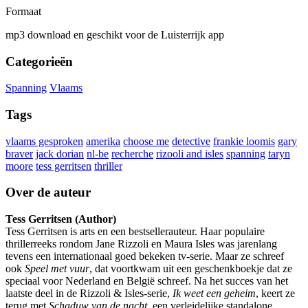
Formaat
mp3 download en geschikt voor de Luisterrijk app
Categorieën
Spanning
Vlaams
Tags
vlaams gesproken
amerika
choose me
detective
frankie loomis
gary
braver
jack dorian
nl-be
recherche
rizooli and isles
spanning
taryn
moore
tess gerritsen
thriller
Over de auteur
Tess Gerritsen (Author)
Tess Gerritsen is arts en een bestsellerauteur. Haar populaire
thrillerreeks rondom Jane Rizzoli en Maura Isles was jarenlang
tevens een internationaal goed bekeken tv-serie. Maar ze schreef
ook
Speel met vuur
, dat voortkwam uit een geschenkboekje dat ze
speciaal voor Nederland en België schreef. Na het succes van het
laatste deel in de Rizzoli & Isles-serie,
Ik weet een geheim
, keert ze
terug met
Schaduw van de nacht
, een verleidelijke standalone