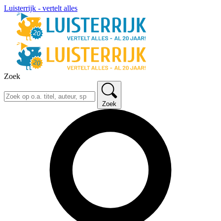
Luisterrijk - vertelt alles
Zoek
Zoek