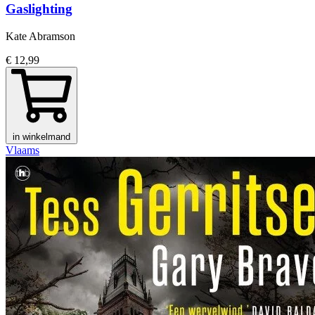
Gaslighting
Kate Abramson
€ 12,99
in winkelmand
Vlaams