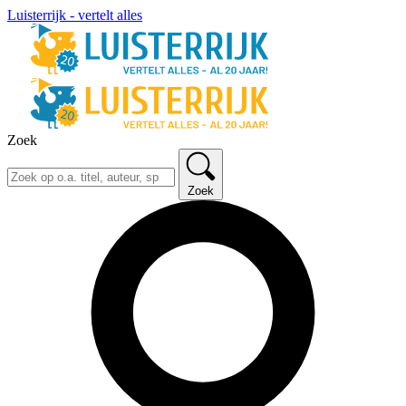
Luisterrijk - vertelt alles
Zoek
Zoek